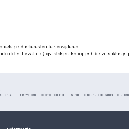
ntuele productieresten te verwijderen
derdelen bevatten (bijv. strikjes, knoopjes) die verstikking
.
 een staffelprijs worden. Rood omcirkelt is de prijs indien je het huidige aantal producte