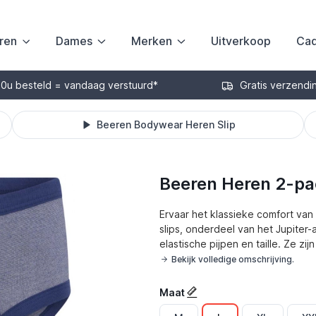
ren
Dames
Merken
Uitverkoop
Cad
30u besteld = vandaag verstuurd*
Gratis verzendi
Beeren Bodywear Heren Slip
Beeren Heren 2-pac
Ervaar het klassieke comfort va
slips, onderdeel van het Jupiter
elastische pijpen en taille. Ze z
Bekijk volledige omschrijving.
Maat