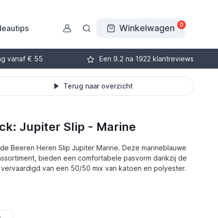
0
Winkelwagen
eautips
ng vanaf € 55
Een 9.2 na 1922 klantreviews
Terug naar overzicht
k: Jupiter Slip - Marine
n de Beeren Heren Slip Jupiter Marine. Deze marineblauwe
-assortiment, bieden een comfortabele pasvorm dankzij de
ijn vervaardigd van een 50/50 mix van katoen en polyester.