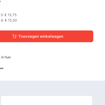
L
3: €
15,75
4: €
15,50
Toevoegen winkelwagen
L
in huis