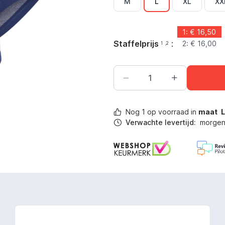
M
L
XL
XX
1: €
16,50
Staffelprijs
:
2: €
16,00
1
,2
Nog
1
op voorraad in
maat
Verwachte levertijd:
morgen 