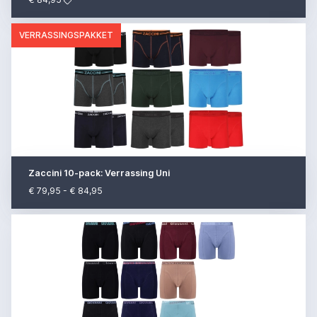
VERRASSINGSPAKKET
Zaccini 10-pack: Verrassing Uni
€ 79,95 - € 84,95