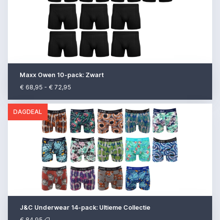
Maxx Owen 10-pack: Zwart
€ 68,95 - € 72,95
DAGDEAL
J&C Underwear 14-pack: Ultieme Collectie
€ 84,95