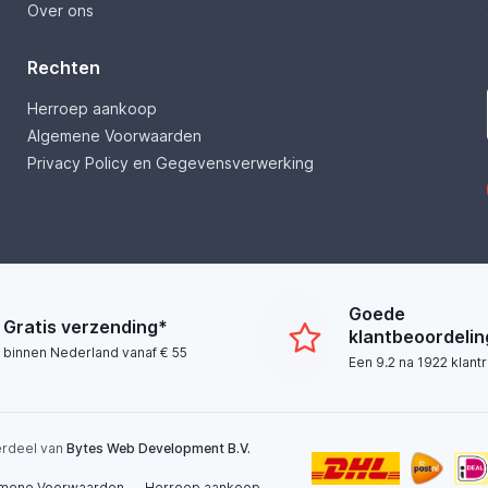
Over ons
Rechten
Herroep aankoop
Algemene Voorwaarden
Privacy Policy en Gegevensverwerking
Goede
Gratis verzending*
klantbeoordeli
binnen Nederland vanaf € 55
Een 9.2 na 1922 klant
derdeel van
Bytes Web Development B.V.
mene Voorwaarden
Herroep aankoop