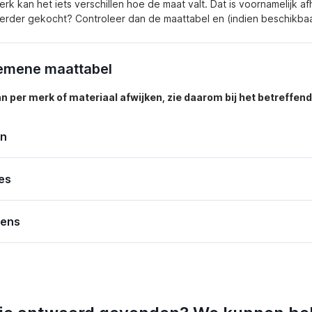
erk kan het iets verschillen hoe de maat valt. Dat is voornamelijk a
eerder gekocht? Controleer dan de maattabel en (indien beschikb
emene maattabel
an per merk of materiaal afwijken, zie daarom bij het betreffen
n
es
ens