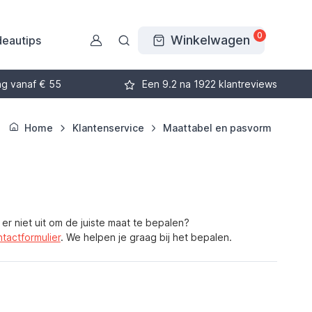
0
Winkelwagen
eautips
ng vanaf € 55
Een 9.2 na 1922 klantreviews
Home
Klantenservice
Maattabel en pasvorm
er niet uit om de juiste maat te bepalen?
tactformulier
. We helpen je graag bij het bepalen.