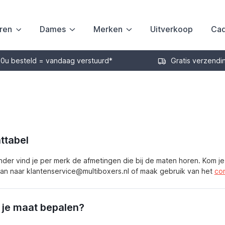
ren
Dames
Merken
Uitverkoop
Cad
30u besteld = vandaag verstuurd*
Gratis verzendi
ttabel
nder vind je per merk de afmetingen die bij de maten horen. Kom je 
dan naar klantenservice@multiboxers.nl of maak gebruik van het
con
 je maat bepalen?