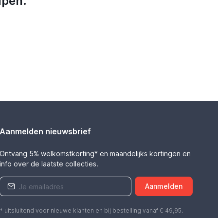
lpen.
Aanmelden nieuwsbrief
Ontvang 5% welkomstkorting* en maandelijks kortingen en
info over de laatste collecties.
Aanmelden
* uitsluitend voor nieuwe klanten en bij bestelling vanaf € 49,95.