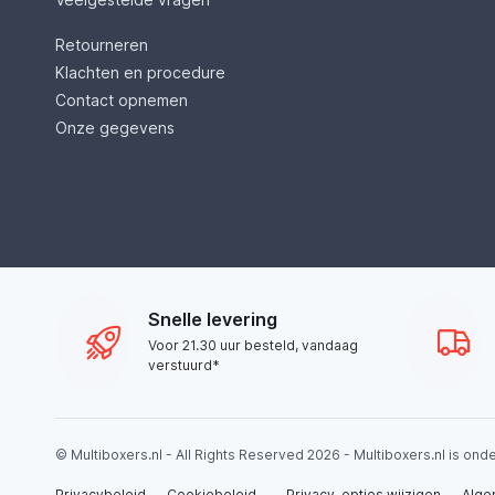
Retourneren
Klachten en procedure
Contact opnemen
Onze gegevens
Snelle levering
Voor 21.30 uur besteld, vandaag
verstuurd*
© Multiboxers.nl - All Rights Reserved 2026 - Multiboxers.nl is on
Privacybeleid
Cookiebeleid
Privacy-opties wijzigen
Alge