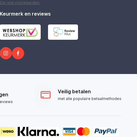
Zie rest
voorwaarden
.
Keurmerk en reviews
Veilig betalen
ngen
met alle populaire betaalmethodes
reviews