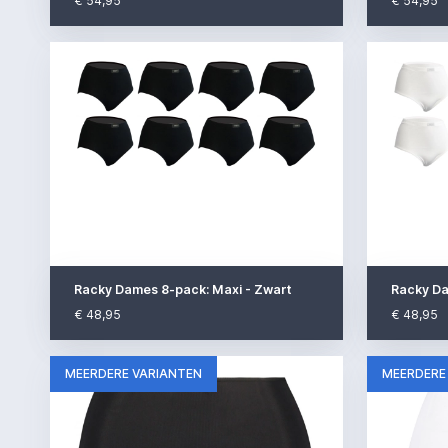
€ 54,95
€ 54,95
Racky Dames 8-pack: Maxi - Zwart
Racky Da
€ 48,95
€ 48,95
MEERDERE VARIANTEN
MEERDERE