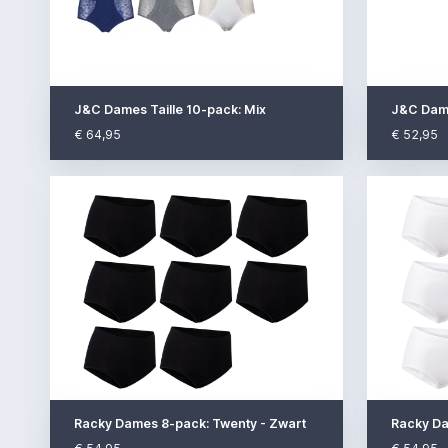
J&C Dames Taille 10-pack: Mix
J&C Dame
€ 64,95
€ 52,95
Racky Dames 8-pack: Twenty - Zwart
Racky Da