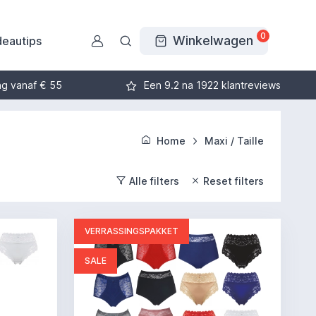
0
Winkelwagen
eautips
ng vanaf € 55
Een 9.2 na 1922 klantreviews
Home
Maxi / Taille
Alle filters
Reset filters
VERRASSINGSPAKKET
SALE