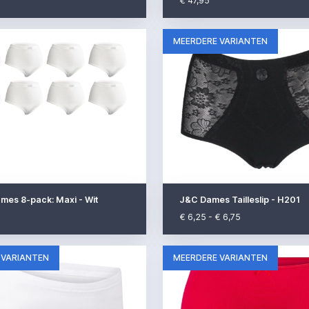
€ 47,95
MEERDERE VARIANTEN
mes 8-pack: Maxi - Wit
J&C Dames Tailleslip - H201
€ 6,25 - € 6,75
 VARIANTEN
MEERDERE VARIANTEN