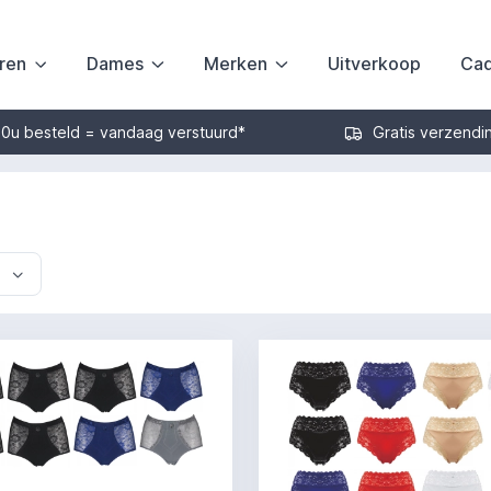
ren
Dames
Merken
Uitverkoop
Cad
30u besteld = vandaag verstuurd*
Gratis verzendi