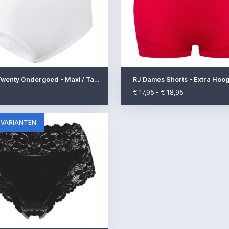
Racky - Twenty Ondergoed - Maxi / Taille
RJ Dames Shorts - Extra Hoo
€ 17,95 - € 18,95
 VARIANTEN