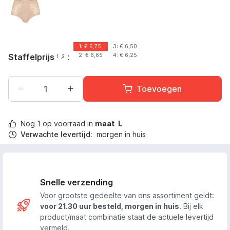
Huid
1: €
6,75
3: €
6,50
Staffelprijs
:
2: €
6,65
4: €
6,25
1
,2
Toevoegen
Nog
1
op voorraad in
maat
L
Verwachte levertijd:
morgen in huis
Snelle verzending
Voor grootste gedeelte van ons assortiment geldt:
voor 21.30 uur besteld, morgen in huis
. Bij elk
product/maat combinatie staat de actuele levertijd
vermeld.