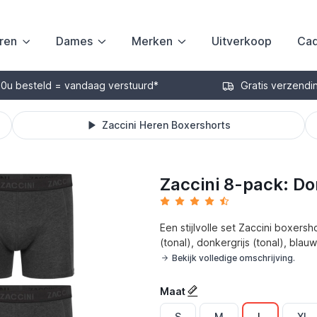
ren
Dames
Merken
Uitverkoop
Cad
30u besteld = vandaag verstuurd*
Gratis verzendi
Zaccini Heren Boxershorts
Zaccini 8-pack: Do
Een stijlvolle set Zaccini boxers
(tonal), donkergrijs (tonal), bla
Bekijk volledige omschrijving.
Maat
S
M
L
XL