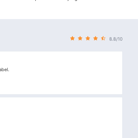
8.8/10
abel.