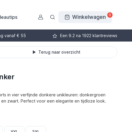
0
Winkelwagen
eautips
ng vanaf € 55
Een 9.2 na 1922 klantreviews
Terug naar overzicht
nker
horts in vier verfijnde donkere unikleuren: donkergroen
uw en zwart. Perfect voor een elegante en tijdloze look.
XXL
3XL