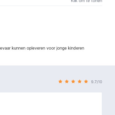
Klik om te tonen
sgevaar kunnen opleveren voor jonge kinderen
9.7/10