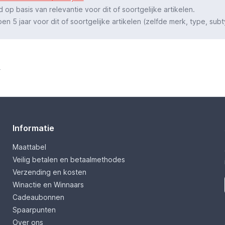
p basis van relevantie voor dit of soortgelijke artikelen.
 5 jaar voor dit of soortgelijke artikelen (zelfde merk, type, subt
.
Informatie
Maattabel
Veilig betalen en betaalmethodes
Verzending en kosten
Winactie en Winnaars
Cadeaubonnen
Spaarpunten
Over ons