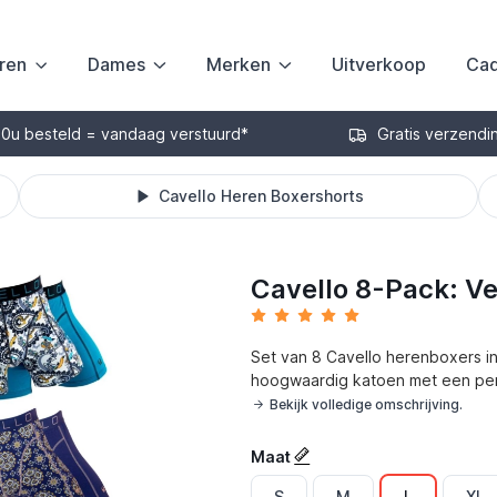
ren
Dames
Merken
Uitverkoop
Cad
30u besteld = vandaag verstuurd*
Gratis verzendi
Cavello Heren Boxershorts
Cavello 8-Pack: Ve
Set van 8 Cavello herenboxers i
hoogwaardig katoen met een per
Bekijk volledige omschrijving.
Maat
S
M
L
XL