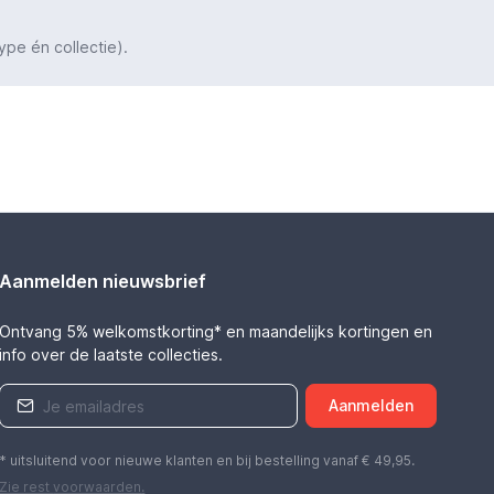
ype én collectie).
Aanmelden nieuwsbrief
Ontvang 5% welkomstkorting* en maandelijks kortingen en
info over de laatste collecties.
Aanmelden
* uitsluitend voor nieuwe klanten en bij bestelling vanaf € 49,95.
Zie rest
voorwaarden
.