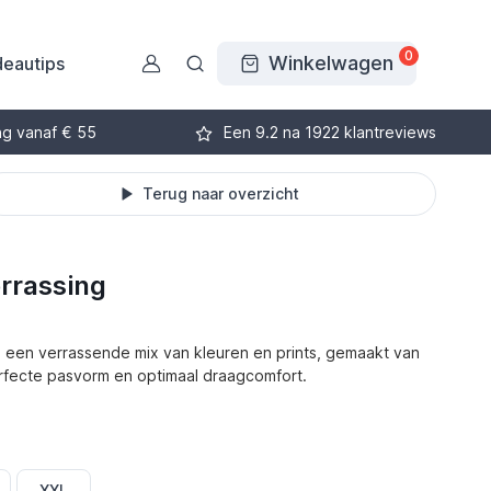
0
Winkelwagen
eautips
ng vanaf € 55
Een 9.2 na 1922 klantreviews
Terug naar overzicht
rrassing
n een verrassende mix van kleuren en prints, gemaakt van
fecte pasvorm en optimaal draagcomfort.
XXL