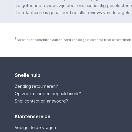
De getoonde reviews zijn door ons handmatig geselecteerd o
De totaalscore is gebaseerd op alle reviews van de afgelopen
1
De prijs kan verschillen aan de hand van de geselecteerde maat of combinatie
Snelle hulp
Zending retourneren?
Op zoek naar een bepaald merk?
Snel contact en antwoord?
Klantenservice
Veelgestelde vragen