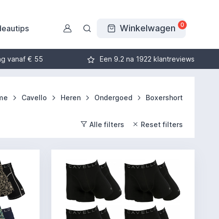
0
Winkelwagen
eautips
ng vanaf € 55
Een 9.2 na 1922 klantreviews
me
Cavello
Heren
Ondergoed
Boxershort
Alle filters
Reset filters