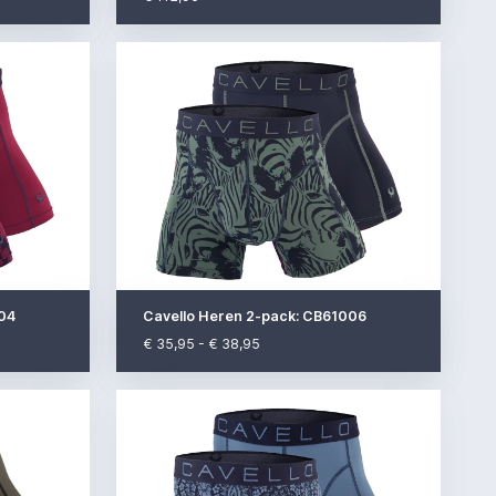
004
Cavello Heren 2-pack: CB61006
€ 35,95 - € 38,95