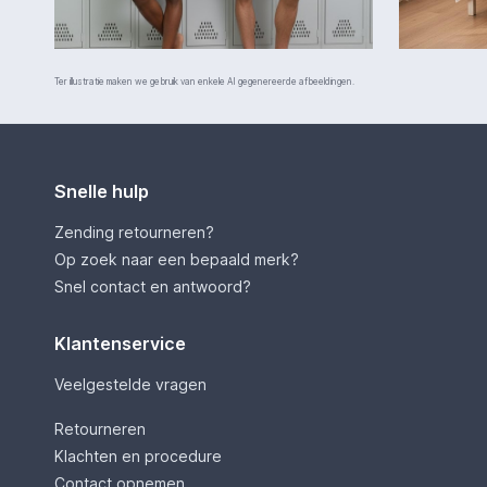
Ter illustratie maken we gebruik van enkele AI gegenereerde afbeeldingen.
Snelle hulp
Zending retourneren?
Op zoek naar een bepaald merk?
Snel contact en antwoord?
Klantenservice
Veelgestelde vragen
Retourneren
Klachten en procedure
Contact opnemen