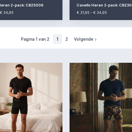
Heren 2-pack: CB25006
Cavello Heren 2-pack: CB23
 € 34,95
€ 31,95 - € 34,95
(current)
Pagina 1 van 2
1
2
Volgende