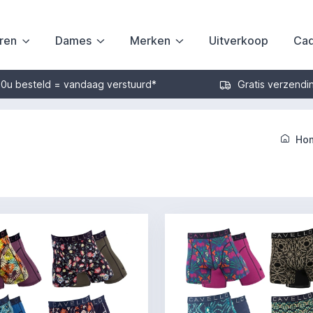
ren
Dames
Merken
Uitverkoop
Cad
30u besteld = vandaag verstuurd*
Gratis verzendi
Ho