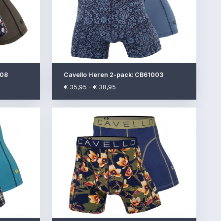
008
Cavello Heren 2-pack: CB61003
€ 35,95 - € 38,95