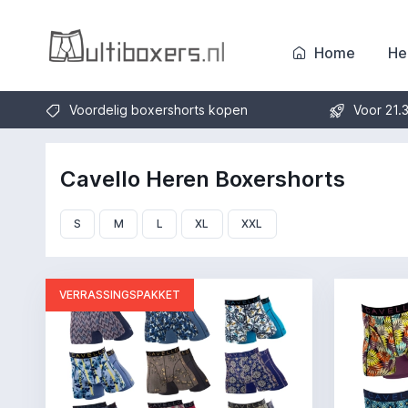
Home
He
Voordelig boxershorts kopen
Voor 21.
Cavello Heren Boxershorts
S
M
L
XL
XXL
VERRASSINGSPAKKET