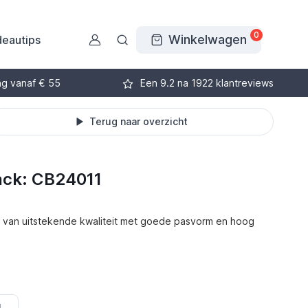
0
Winkelwagen
eautips
ng vanaf € 55
Een 9.2 na 1922 klantreviews
Terug naar overzicht
ack: CB24011
 van uitstekende kwaliteit met goede pasvorm en hoog
L