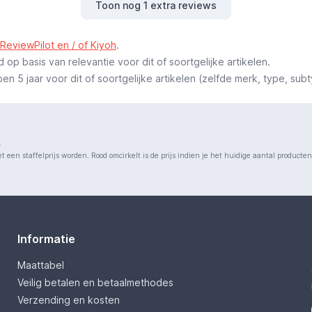
Toon nog 1 extra reviews
ReviewPilot en / of Kiyoh
.
p basis van relevantie voor dit of soortgelijke artikelen.
 5 jaar voor dit of soortgelijke artikelen (zelfde merk, type, subt
.
 een staffelprijs worden. Rood omcirkelt is de prijs indien je het huidige aantal producte
Informatie
Maattabel
Veilig betalen en betaalmethodes
Verzending en kosten