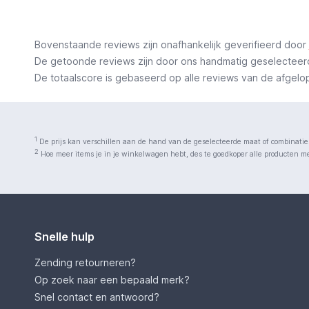
Bovenstaande reviews zijn onafhankelijk geverifieerd door
De getoonde reviews zijn door ons handmatig geselecteerd o
De totaalscore is gebaseerd op alle reviews van de afgelopen
1
De prijs kan verschillen aan de hand van de geselecteerde maat of combinatie
2
Hoe meer items je in je winkelwagen hebt, des te goedkoper alle producten met
Snelle hulp
Zending retourneren?
Op zoek naar een bepaald merk?
Snel contact en antwoord?