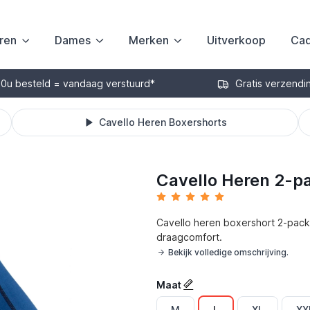
ren
Dames
Merken
Uitverkoop
Cad
30u besteld = vandaag verstuurd*
Gratis verzendi
Cavello Heren Boxershorts
Cavello Heren 2-p
Cavello heren boxershort 2-pack
draagcomfort.
Bekijk volledige omschrijving.
Maat
M
L
XL
XX