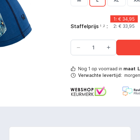
1: €
34,95
Staffelprijs
:
2: €
33,95
1
,2
Nog
1
op voorraad in
maat
Verwachte levertijd:
morgen 