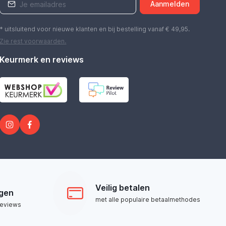
Aanmelden
* uitsluitend voor nieuwe klanten en bij bestelling vanaf € 49,95.
Zie rest
voorwaarden
.
Keurmerk en reviews
Veilig betalen
ngen
met alle populaire betaalmethodes
reviews