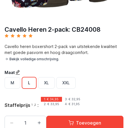
Cavello Heren 2-pack: CB24008
Cavello heren boxershort 2-pack van uitstekende kwaliteit
met goede pasvorm en hoog draagcomfort.
Bekijk volledige omschrijving.
Maat
M
L
XL
XXL
1: €
34,95
3: €
32,95
Staffelprijs
:
2: €
33,95
4: €
31,95
1
,2
Toevoegen