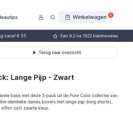
0
Winkelwagen
eautips
ng vanaf € 55
Een 9.2 na 1922 klantreviews
Terug naar overzicht
k: Lange Pijp - Zwart
bele basis met deze 3-pack uit de Pure Color collectie van
drie identieke dames boxers met lange pijp (long shorts),
 effen (uni) zwarte kleur.