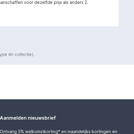
 aanschaffen voor dezelfde prijs als anders 2.
ype én collectie).
Aanmelden nieuwsbrief
Ontvang 5% welkomstkorting* en maandelijks kortingen en