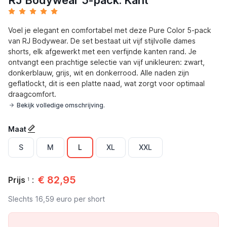
RJ Bodywear 5-pack: Kant
Voel je elegant en comfortabel met deze Pure Color 5-pack
van RJ Bodywear. De set bestaat uit vijf stijlvolle dames
shorts, elk afgewerkt met een verfijnde kanten rand. Je
ontvangt een prachtige selectie van vijf unikleuren: zwart,
donkerblauw, grijs, wit en donkerrood. Alle naden zijn
geflatlockt, dit is een platte naad, wat zorgt voor optimaal
draagcomfort.
Bekijk volledige omschrijving.
Maat
S
M
L
XL
XXL
€
82,95
Prijs
:
1
Slechts
16,59
euro per short