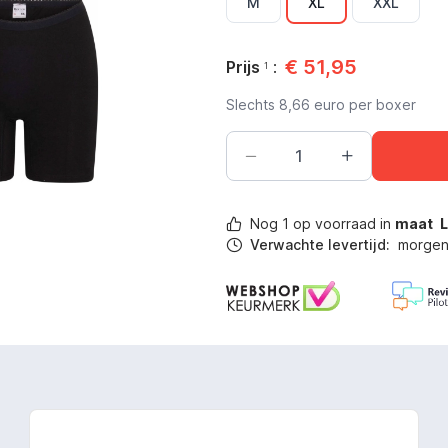
M
XL
XXL
€
51,95
Prijs
:
1
Slechts
8,66
euro per boxer
Nog
1
op voorraad in
maat
Verwachte levertijd:
morgen 