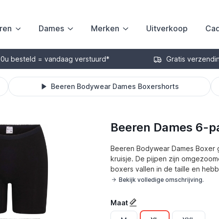
ren
Dames
Merken
Uitverkoop
Cad
30u besteld = vandaag verstuurd*
Gratis verzendi
Beeren Bodywear Dames Boxershorts
Beeren Dames 6-pac
Beeren Bodywear Dames Boxer ge
kruisje. De pijpen zijn omgezoo
boxers vallen in de taille en hebb
Bekijk volledige omschrijving.
Maat