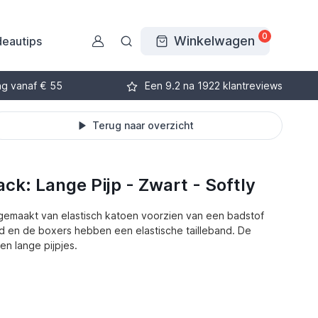
0
Winkelwagen
eautips
ng vanaf € 55
Een 9.2 na 1922 klantreviews
Terug naar overzicht
k: Lange Pijp - Zwart - Softly
maakt van elastisch katoen voorzien van een badstof
md en de boxers hebben een elastische tailleband. De
en lange pijpjes.