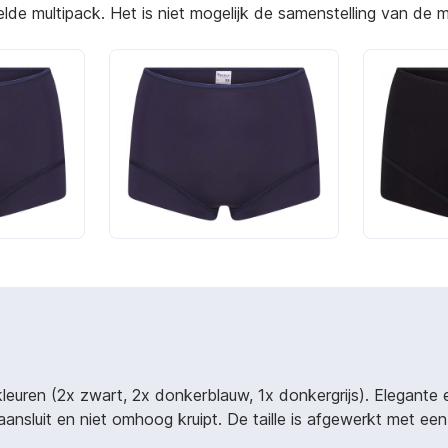
e multipack. Het is niet mogelijk de samenstelling van de mu
uren (2x zwart, 2x donkerblauw, 1x donkergrijs). Elegante e
nsluit en niet omhoog kruipt. De taille is afgewerkt met e