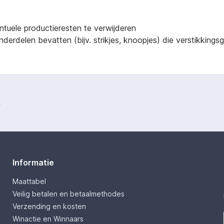
ntuele productieresten te verwijderen
derdelen bevatten (bijv. strikjes, knoopjes) die verstikking
.
Informatie
Maattabel
Veilig betalen en betaalmethodes
Verzending en kosten
Winactie en Winnaars