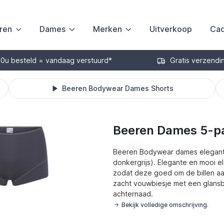
ren
Dames
Merken
Uitverkoop
Cad
30u besteld = vandaag verstuurd*
Gratis verzendi
Beeren Bodywear Dames Shorts
Beeren Dames 5-p
Beeren Bodywear dames elegant 
donkergrijs). Elegante en mooi e
zodat deze goed om de billen aan
zacht vouwbiesje met een glansb
achternaad.
Bekijk volledige omschrijving.