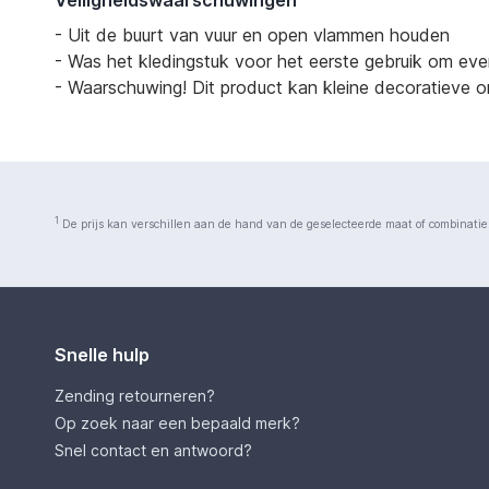
Veiligheidswaarschuwingen
- Uit de buurt van vuur en open vlammen houden
- Was het kledingstuk voor het eerste gebruik om eve
- Waarschuwing! Dit product kan kleine decoratieve on
1
De prijs kan verschillen aan de hand van de geselecteerde maat of combinatie
Snelle hulp
Zending retourneren?
Op zoek naar een bepaald merk?
Snel contact en antwoord?