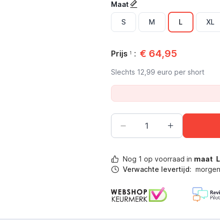
Maat
S
M
L
XL
€
64,95
Prijs
:
1
Slechts
12,99
euro per short
Nog
1
op voorraad in
maat
Verwachte levertijd:
morgen 