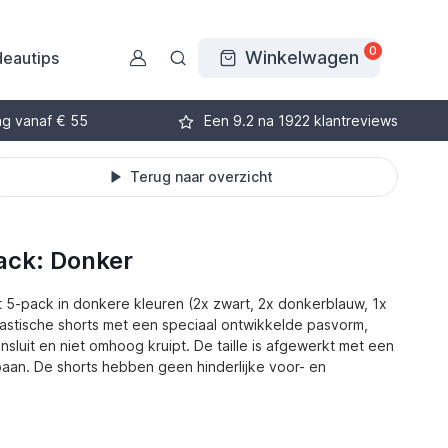
0
Winkelwagen
eautips
ng vanaf € 55
Een 9.2 na 1922 klantreviews
Terug naar overzicht
ack: Donker
5-pack in donkere kleuren (2x zwart, 2x donkerblauw, 1x
lastische shorts met een speciaal ontwikkelde pasvorm,
sluit en niet omhoog kruipt. De taille is afgewerkt met een
aan. De shorts hebben geen hinderlijke voor- en