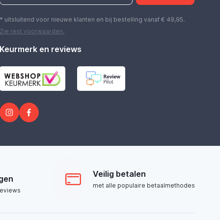
* uitsluitend voor nieuwe klanten en bij bestelling vanaf € 49,95.
Zie rest
voorwaarden
.
Keurmerk en reviews
Veilig betalen
ngen
met alle populaire betaalmethodes
reviews