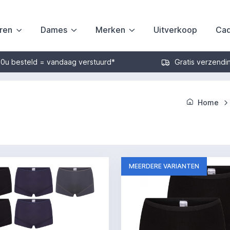
ren
Dames
Merken
Uitverkoop
Cad
30u besteld = vandaag verstuurd*
Gratis verzendi
Home
MEERDERE VARIANTEN