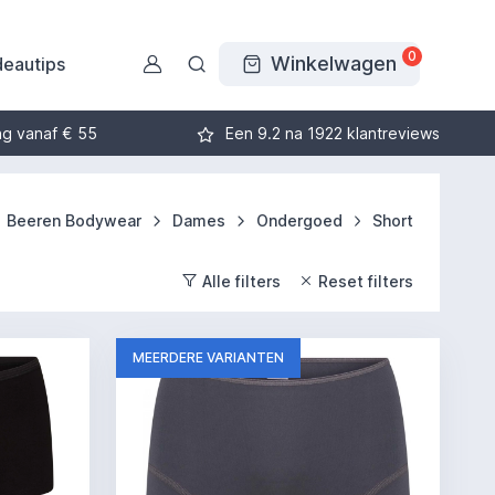
0
Winkelwagen
eautips
ng vanaf € 55
Een 9.2 na 1922 klantreviews
Beeren Bodywear
Dames
Ondergoed
Short
Alle filters
Reset filters
MEERDERE VARIANTEN