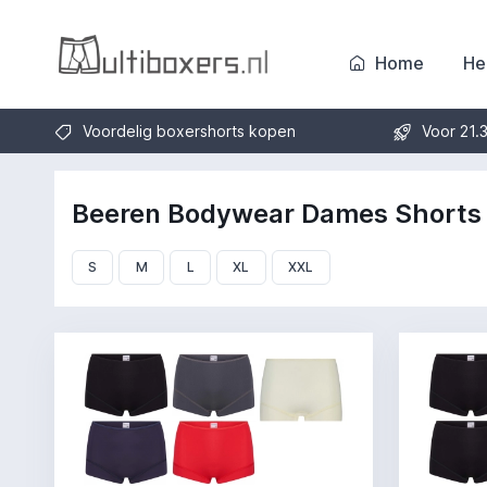
Home
He
Voordelig boxershorts kopen
Voor 21.
Beeren Bodywear Dames Shorts
S
M
L
XL
XXL