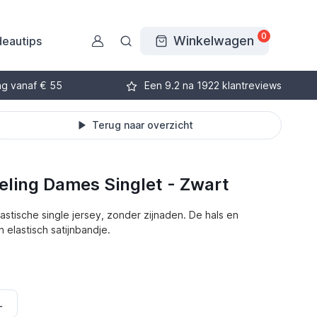
0
Winkelwagen
eautips
ng vanaf € 55
Een 9.2 na 1922 klantreviews
Terug naar overzicht
eling Dames Singlet - Zwart
tische single jersey, zonder zijnaden. De hals en
 elastisch satijnbandje.
L