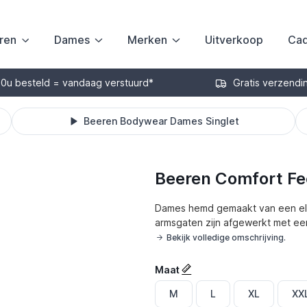
ren
Dames
Merken
Uitverkoop
Cad
30u besteld = vandaag verstuurd*
Gratis verzendi
Beeren Bodywear Dames Singlet
Beeren Comfort Fe
Dames hemd gemaakt van een elas
armsgaten zijn afgewerkt met een
Bekijk volledige omschrijving.
Maat
M
L
XL
XX