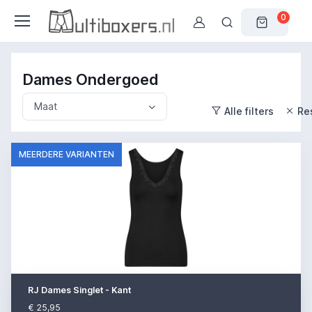
0
Dames Ondergoed
Maat
Alle filters
Res
MEERDERE VARIANTEN
RJ Dames Singlet - Kant
€ 25,95