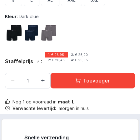
Kleur:
Dark blue
Zwart
Marineblauw
Grijs
1: €
26,95
3: €
26,20
Staffelprijs
:
2: €
26,45
4: €
25,95
1
,2
Toevoegen
Nog
1
op voorraad in
maat
L
Verwachte levertijd:
morgen in huis
Snelle verzending