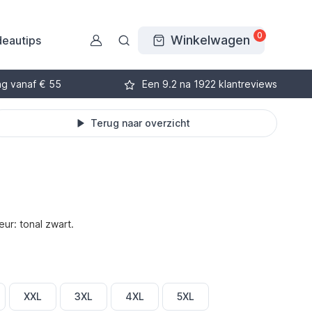
0
Winkelwagen
eautips
ng vanaf € 55
Een 9.2 na 1922 klantreviews
Terug naar overzicht
ur: tonal zwart.
XXL
3XL
4XL
5XL