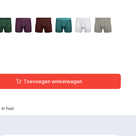
rijs
Donkergroen
Aubergine
Port
Petrol
Wit
Grijs
auw
Toevoegen winkelwagen
L
in huis