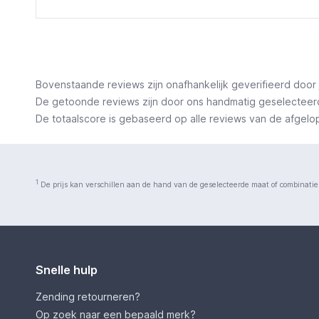
Bovenstaande reviews zijn onafhankelijk geverifieerd door
De getoonde reviews zijn door ons handmatig geselecteerd o
De totaalscore is gebaseerd op alle reviews van de afgelopen
1
De prijs kan verschillen aan de hand van de geselecteerde maat of combinatie
Snelle hulp
Zending retourneren?
Op zoek naar een bepaald merk?