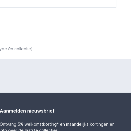
ype én collectie).
Aanmelden nieuwsbrief
Ontvang 5% welkomstkorting* en maandelijks kortingen en
info over de laatste collecties.