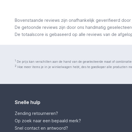
Bovenstaande reviews zijn onafhankelijk geverifieerd door
De getoonde reviews zijn door ons handmatig geselecteerd o
De totaalscore is gebaseerd op alle reviews van de afgelopen
1
De prijs kan verschillen aan de hand van de geselecteerde maat of combinatie
2
Hoe meer items je in je winkelwagen hebt, des te goedkoper alle producten met
Snelle hulp
Zending retourneren?
Op zoek naar een bepaald merk?
Snel contact en antwoord?