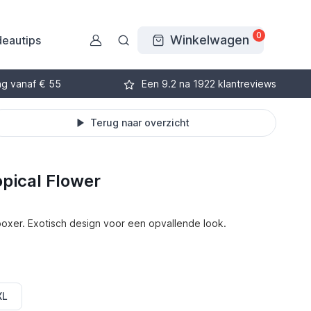
0
Winkelwagen
eautips
ng vanaf € 55
Een 9.2 na 1922 klantreviews
Terug naar overzicht
opical Flower
boxer. Exotisch design voor een opvallende look.
XL