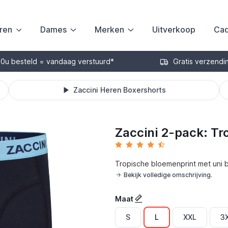
ren
Dames
Merken
Uitverkoop
Cad
30u besteld = vandaag verstuurd*
Gratis verzendi
Zaccini Heren Boxershorts
Zaccini 2-pack: Tr
Tropische bloemenprint met uni 
Bekijk volledige omschrijving.
Maat
S
L
XXL
3