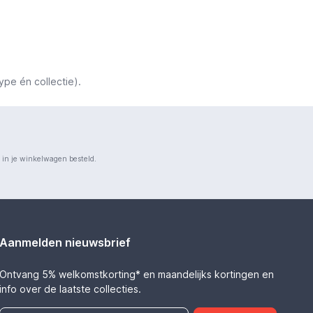
ype én collectie).
n in je winkelwagen besteld.
Aanmelden nieuwsbrief
Ontvang 5% welkomstkorting* en maandelijks kortingen en
info over de laatste collecties.