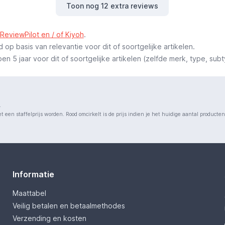
Toon nog 12 extra reviews
ReviewPilot en / of Kiyoh
.
p basis van relevantie voor dit of soortgelijke artikelen.
 5 jaar voor dit of soortgelijke artikelen (zelfde merk, type, subt
.
 een staffelprijs worden. Rood omcirkelt is de prijs indien je het huidige aantal producte
Informatie
Maattabel
Veilig betalen en betaalmethodes
Verzending en kosten