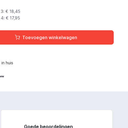
3: €
18,45
4: €
17,95
Toevoegen winkelwagen
L
in huis
Goede beoordelingen