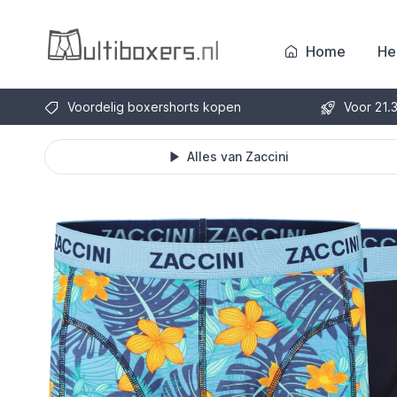
Home
He
Voordelig boxershorts kopen
Voor 21.
Alles van Zaccini