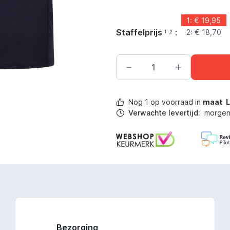
1: €
19,95
Staffelprijs
:
2: €
18,70
1
,2
Nog
1
op voorraad in
maat
Verwachte levertijd:
morgen 
Bezorging