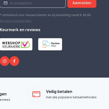
Aanmelden
* uitsluitend voor nieuwe klanten en bij bestelling vanaf € 49,95.
Zie rest
voorwaarden
.
Keurmerk en reviews
Veilig betalen
ngen
met alle populaire betaalmethodes
reviews