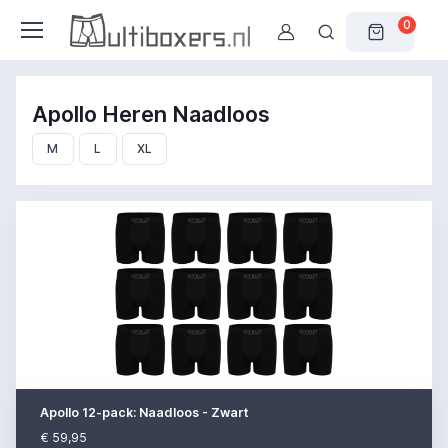
0
Apollo Heren Naadloos
M
L
XL
Apollo 12-pack: Naadloos - Zwart
€ 59,95