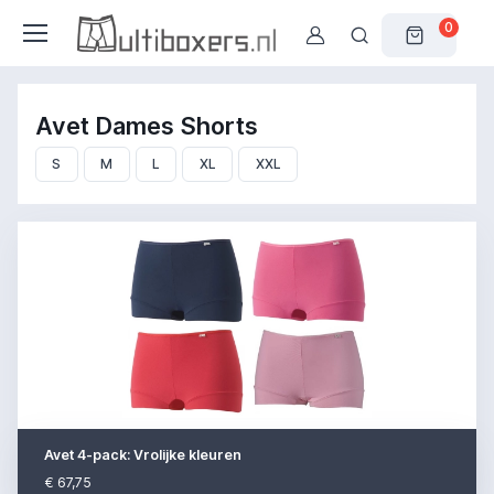
0
Avet Dames Shorts
S
M
L
XL
XXL
Avet 4-pack: Vrolijke kleuren
€ 67,75