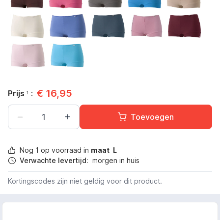
Bruin
Fuchsia
Grijs
Hemelsblauw
Huid
Ivoor
Lavendel
Marine green
Mauve
Robijn roo
Roze
Turquoise
€
16,95
Prijs
:
1
Toevoegen
Nog
1
op voorraad in
maat
L
Verwachte levertijd:
morgen in huis
Kortingscodes zijn niet geldig voor dit product.