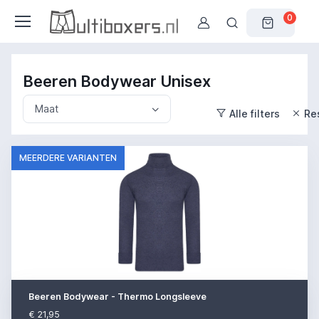
0
Beeren Bodywear Unisex
Maat
Alle filters
Res
MEERDERE VARIANTEN
Beeren Bodywear - Thermo Longsleeve
€ 21,95