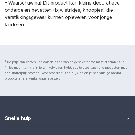
- Waarschuwing! Dit product kan kleine decoratieve
onderdelen bevatten (bijv. strikjes, knoopjes) die
verstikkingsgevaar kunnen opleveren voor jonge
kinderen
1
De prijs kan verschillen aan de hand van de geselecteerde maat of combinatie.
2
Hoe meer items je in je winkelwagen hebt, des te goedkoper alle producten met
een staffelprijs worden. Rood omcirkelt is de prijs indien je het huidige aantal
producten in je winkelwagen besteld.
Snelle hulp