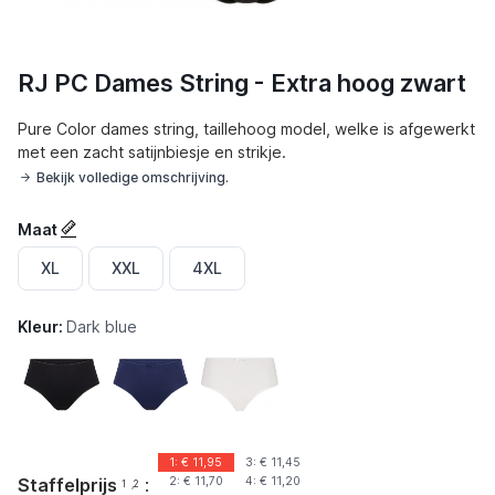
RJ PC Dames String - Extra hoog zwart
Pure Color dames string, taillehoog model, welke is afgewerkt
met een zacht satijnbiesje en strikje.
Bekijk volledige omschrijving.
Maat
XL
XXL
4XL
Kleur:
Dark blue
Zwart
Marineblauw
Wit
1: €
11,95
3: €
11,45
Staffelprijs
:
2: €
11,70
4: €
11,20
1
,2