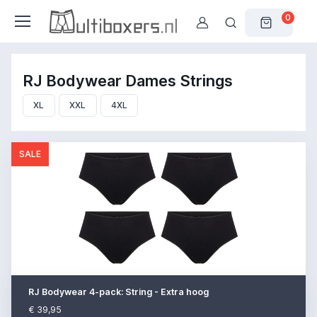
0
RJ Bodywear Dames Strings
XL
XXL
4XL
SALE
RJ Bodywear 4-pack: String - Extra hoog
€ 39,95